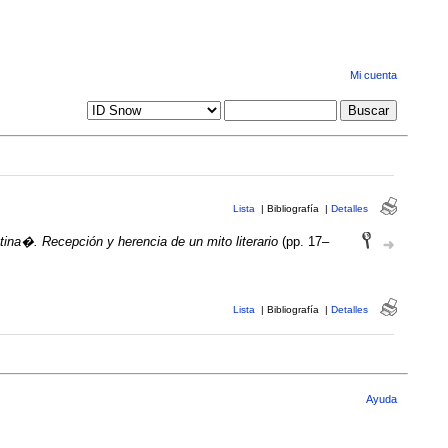
Mi cuenta
Lista
|
Bibliografía
|
Detalles
ina�. Recepción y herencia de un mito literario
(pp. 17–
Lista
|
Bibliografía
|
Detalles
Ayuda