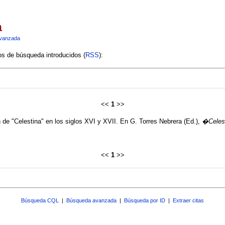
a
vanzada
ios de búsqueda introducidos (
RSS
):
<<
1
>>
de "Celestina" en los siglos XVI y XVII. En G. Torres Nebrera (Ed.),
�Celest
<<
1
>>
Búsqueda CQL
|
Búsqueda avanzada
|
Búsqueda por ID
|
Extraer citas