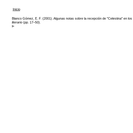
Inicio
Blanco Gómez, E. F. (2001). Algunas notas sobre la recepción de "Celestina" en los 
literario
(pp. 17–50).