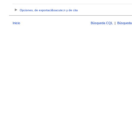
Opciones, de exportaci&oacute;n y de cita
Inicio
Búsqueda CQL
|
Búsqueda