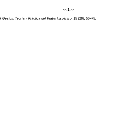
<<
1
>>
y?
Gestos. Teoría y Práctica del Teatro Hispánico
, 15 (29), 56–75.