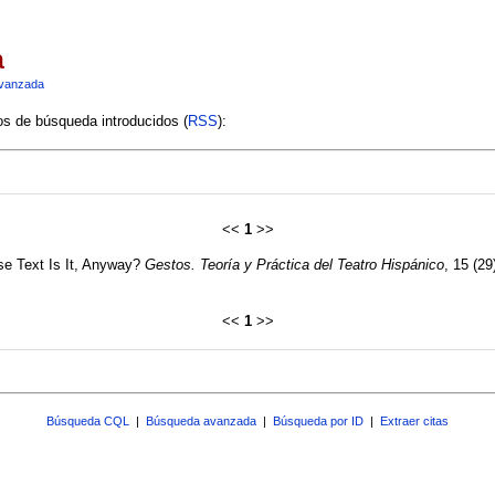
a
vanzada
ios de búsqueda introducidos (
RSS
):
<<
1
>>
ose Text Is It, Anyway?
Gestos. Teoría y Práctica del Teatro Hispánico
, 15 (29
<<
1
>>
Búsqueda CQL
|
Búsqueda avanzada
|
Búsqueda por ID
|
Extraer citas