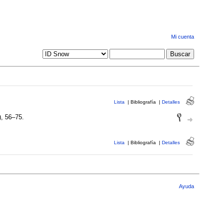
Mi cuenta
Lista
|
Bibliografía
|
Detalles
), 56–75.
Lista
|
Bibliografía
|
Detalles
Ayuda