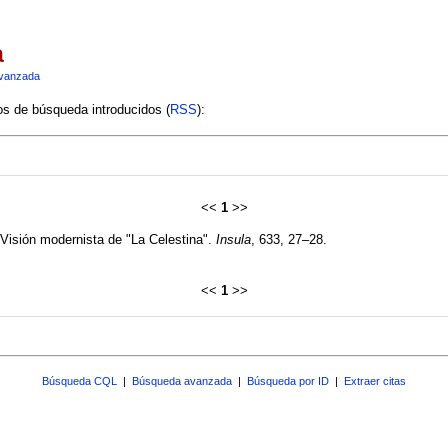
a
vanzada
ios de búsqueda introducidos (
RSS
):
<<
1
>>
 Visión modernista de "La Celestina".
Insula
, 633, 27–28.
<<
1
>>
Búsqueda CQL
|
Búsqueda avanzada
|
Búsqueda por ID
|
Extraer citas