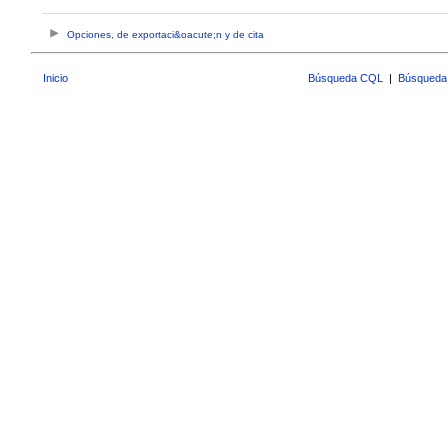
Opciones, de exportaci&oacute;n y de cita
Inicio
Búsqueda CQL
|
Búsqueda