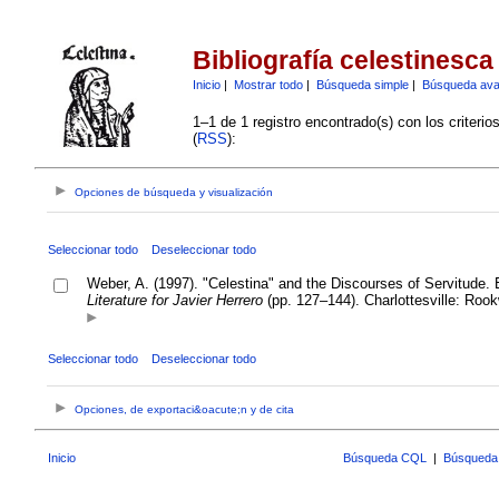
Bibliografía celestinesca
Inicio
|
Mostrar todo
|
Búsqueda simple
|
Búsqueda av
1–1 de 1 registro encontrado(s) con los criteri
(
RSS
):
Opciones de búsqueda y visualización
Seleccionar todo
Deseleccionar todo
Weber, A. (1997). "Celestina" and the Discourses of Servitude. 
Literature for Javier Herrero
(pp. 127–144). Charlottesville: Roo
Seleccionar todo
Deseleccionar todo
Opciones, de exportaci&oacute;n y de cita
Inicio
Búsqueda CQL
|
Búsqueda