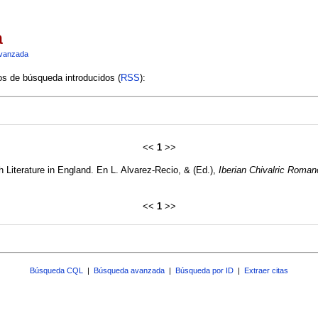
a
vanzada
ios de búsqueda introducidos (
RSS
):
<<
1
>>
 Literature in England. En L. Alvarez-Recio, & (Ed.),
Iberian Chivalric Roman
<<
1
>>
Búsqueda CQL
|
Búsqueda avanzada
|
Búsqueda por ID
|
Extraer citas