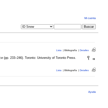
Mi cuenta
Lista
|
Bibliografía
|
Detalles
ce
(pp. 233–246). Toronto: University of Toronto Press.
Lista
|
Bibliografía
|
Detalles
Ayuda