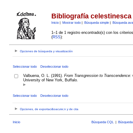
Bibliografía celestinesca
Inicio
|
Mostrar todo
|
Búsqueda simple
|
Búsqueda av
1–1 de 1 registro encontrado(s) con los criteri
(
RSS
):
Opciones de búsqueda y visualización
Seleccionar todo
Deseleccionar todo
Valbuena, O. L. (1991).
From Transgression to Transcendence: C
University of New York, Buffalo.
Seleccionar todo
Deseleccionar todo
Opciones, de exportaci&oacute;n y de cita
Inicio
Búsqueda CQL
|
Búsqueda