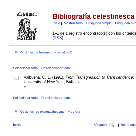
Bibliografía celestinesca
Inicio
|
Mostrar todo
|
Búsqueda simple
|
Búsqueda av
1–1 de 1 registro encontrado(s) con los criteri
(
RSS
):
Opciones de búsqueda y visualización
Seleccionar todo
Deseleccionar todo
Valbuena, O. L. (1991).
From Transgression to Transcendence: C
University of New York, Buffalo.
Seleccionar todo
Deseleccionar todo
Opciones, de exportaci&oacute;n y de cita
Inicio
Búsqueda CQL
|
Búsqueda