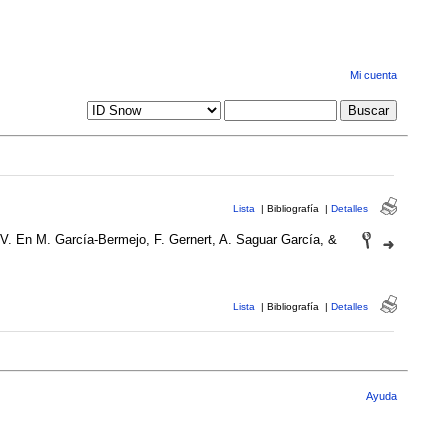
Mi cuenta
Lista
|
Bibliografía
|
Detalles
o XV. En M. García-Bermejo, F. Gernert, A. Saguar García, &
Lista
|
Bibliografía
|
Detalles
Ayuda