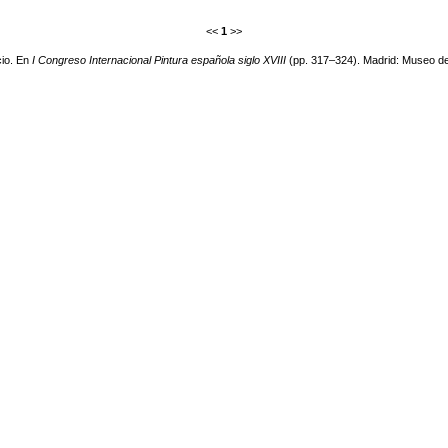
<<
1
>>
cio. En
I Congreso Internacional Pintura española siglo XVIII
(pp. 317–324). Madrid: Museo d