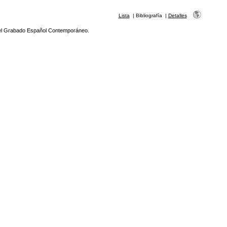
Lista
|
Bibliografía
|
Detalles
el Grabado Español Contemporáneo.