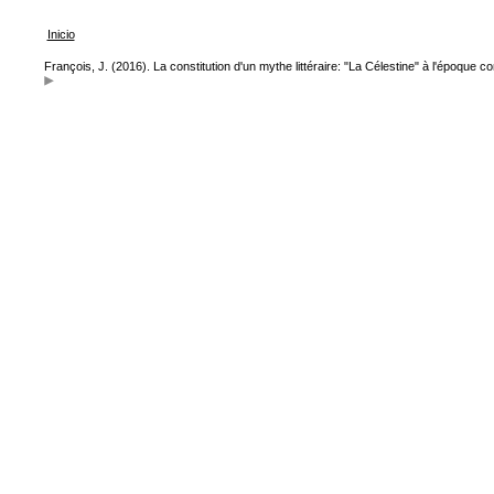
Inicio
François, J. (2016). La constitution d'un mythe littéraire: "La Célestine" à l'époque 