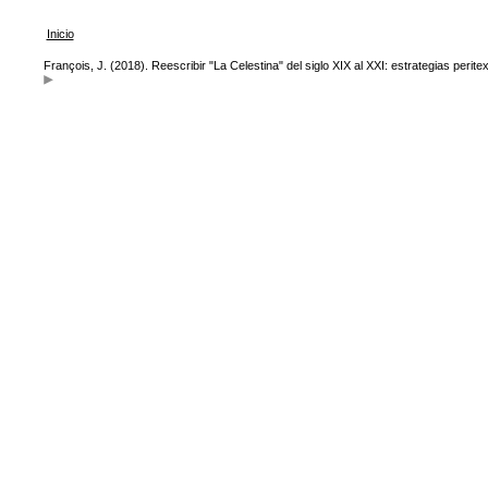
Inicio
François, J. (2018). Reescribir "La Celestina" del siglo XIX al XXI: estrategias perite