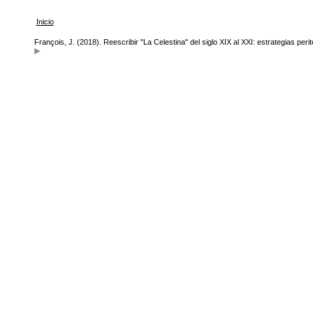
Inicio
François, J. (2018). Reescribir "La Celestina" del siglo XIX al XXI: estrategias peri