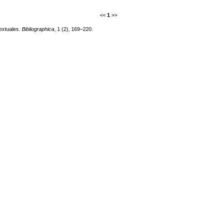
<<
1
>>
textuales.
Bibliographica
, 1 (2), 169–220.