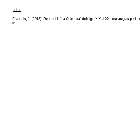
Inicio
François, J. (2018). Reescribir "La Celestina" del siglo XIX al XXI: estrategias perite