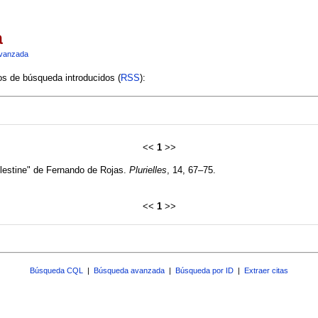
a
vanzada
ios de búsqueda introducidos (
RSS
):
<<
1
>>
élestine" de Fernando de Rojas.
Plurielles
, 14, 67–75.
<<
1
>>
Búsqueda CQL
|
Búsqueda avanzada
|
Búsqueda por ID
|
Extraer citas