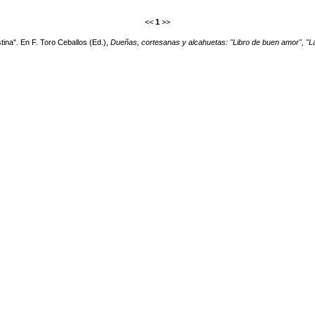
<<
1
>>
tina". En F. Toro Ceballos (Ed.),
Dueñas, cortesanas y alcahuetas: "Libro de buen amor", "La