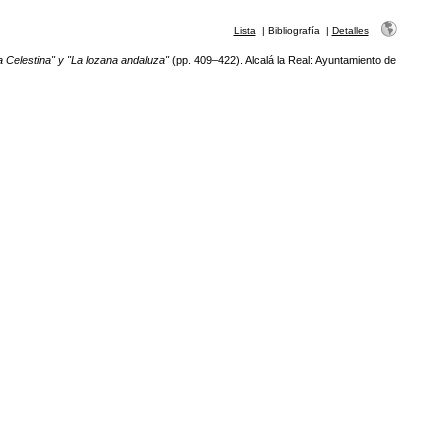
Lista
|
Bibliografía
|
Detalles
 Celestina" y "La lozana andaluza"
(pp. 409–422). Alcalá la Real: Ayuntamiento de