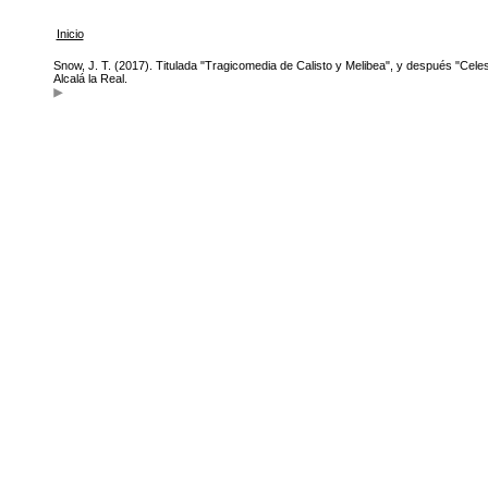
Inicio
Snow, J. T. (2017). Titulada "Tragicomedia de Calisto y Melibea", y después "Celes
Alcalá la Real.