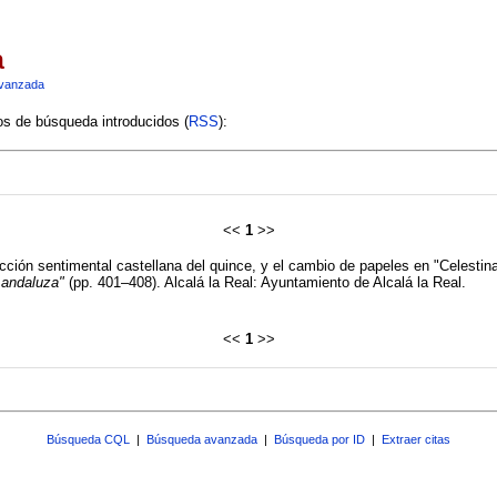
a
vanzada
ios de búsqueda introducidos (
RSS
):
<<
1
>>
icción sentimental castellana del quince, y el cambio de papeles en "Celestin
 andaluza"
(pp. 401–408). Alcalá la Real: Ayuntamiento de Alcalá la Real.
<<
1
>>
Búsqueda CQL
|
Búsqueda avanzada
|
Búsqueda por ID
|
Extraer citas