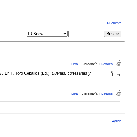
Mi cuenta
Lista
|
Bibliografía
|
Detalles
a". En F. Toro Ceballos (Ed.),
Dueñas, cortesanas y
Lista
|
Bibliografía
|
Detalles
Ayuda