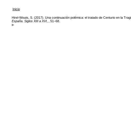
Inicio
Hirel-Wouts, S. (2017). Una continuación polémica: el tratado de Centurio en la Tra
España. Siglos XIII a XVI
, , 51–68.