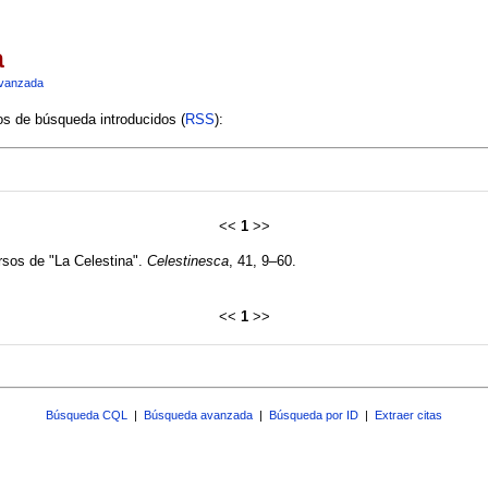
a
vanzada
ios de búsqueda introducidos (
RSS
):
<<
1
>>
rsos de "La Celestina".
Celestinesca
, 41, 9–60.
<<
1
>>
Búsqueda CQL
|
Búsqueda avanzada
|
Búsqueda por ID
|
Extraer citas