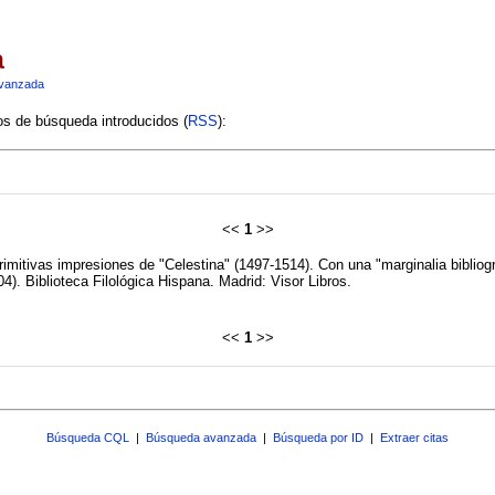
a
vanzada
ios de búsqueda introducidos (
RSS
):
<<
1
>>
s primitivas impresiones de "Celestina" (1497-1514). Con una "marginalia biblio
4). Biblioteca Filológica Hispana. Madrid: Visor Libros.
<<
1
>>
Búsqueda CQL
|
Búsqueda avanzada
|
Búsqueda por ID
|
Extraer citas