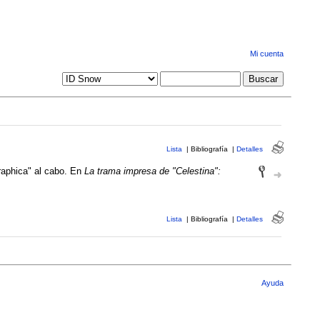
Mi cuenta
Lista
|
Bibliografía
|
Detalles
graphica" al cabo. En
La trama impresa de "Celestina":
Lista
|
Bibliografía
|
Detalles
Ayuda