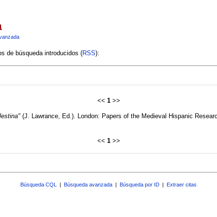
a
vanzada
ios de búsqueda introducidos (
RSS
):
<<
1
>>
lestina"
(J. Lawrance, Ed.). London: Papers of the Medieval Hispanic Resear
<<
1
>>
Búsqueda CQL
|
Búsqueda avanzada
|
Búsqueda por ID
|
Extraer citas