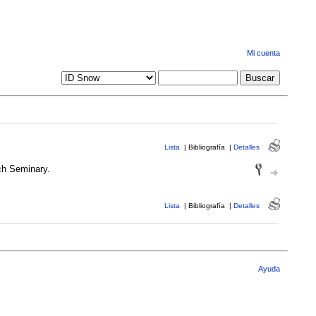
Mi cuenta
Lista
|
Bibliografía
|
Detalles
ch Seminary.
Lista
|
Bibliografía
|
Detalles
Ayuda