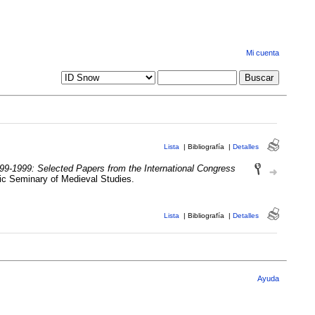
Mi cuenta
Lista
|
Bibliografía
|
Detalles
499-1999: Selected Papers from the International Congress
ic Seminary of Medieval Studies.
Lista
|
Bibliografía
|
Detalles
Ayuda