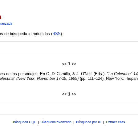
a
vanzada
ios de búsqueda introducidos (
RSS
):
<<
1
>>
es de los personajes. En O. Di Camillo, & J. O'Neill (Eds.),
"La Celestina" 1
elestina" (New York, November 17-19, 1999)
(pp. 111–124). New York: Hispan
<<
1
>>
Búsqueda CQL
|
Búsqueda avanzada
|
Búsqueda por ID
|
Extraer citas