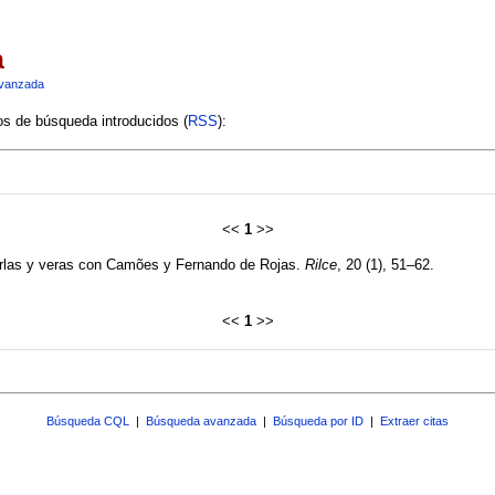
a
vanzada
ios de búsqueda introducidos (
RSS
):
<<
1
>>
urlas y veras con Camões y Fernando de Rojas.
Rilce
, 20 (1), 51–62.
<<
1
>>
Búsqueda CQL
|
Búsqueda avanzada
|
Búsqueda por ID
|
Extraer citas