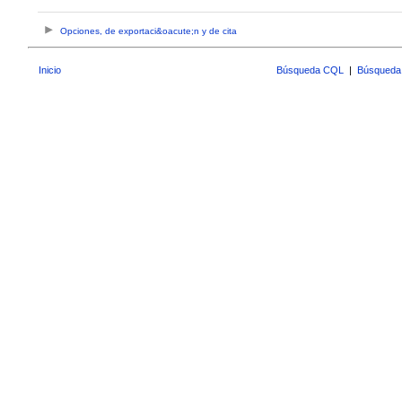
Opciones, de exportaci&oacute;n y de cita
Inicio
Búsqueda CQL
|
Búsqueda