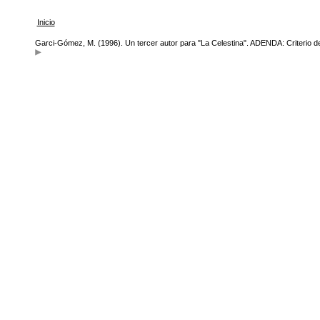
Inicio
Garci-Gómez, M. (1996). Un tercer autor para "La Celestina". ADENDA: Criterio de lo 