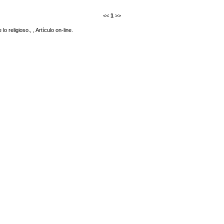
<<
1
>>
religioso., , Artículo on-line.