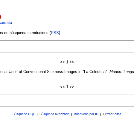
a
vanzada
ios de búsqueda introducidos (
RSS
):
<<
1
>>
ional Uses of Conventional Sickness Images in "La Celestina".
Modern Langu
<<
1
>>
Búsqueda CQL
|
Búsqueda avanzada
|
Búsqueda por ID
|
Extraer citas