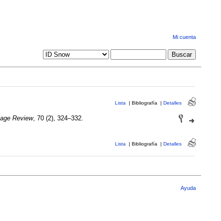
Mi cuenta
Lista
|
Bibliografía
|
Detalles
age Review
, 70 (2), 324–332.
Lista
|
Bibliografía
|
Detalles
Ayuda