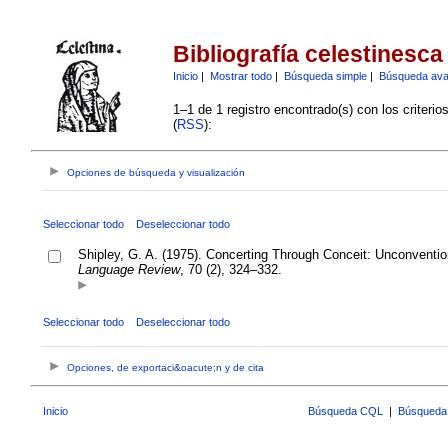
Bibliografía celestinesca
Inicio
|
Mostrar todo
|
Búsqueda simple
|
Búsqueda av
1–1 de 1 registro encontrado(s) con los criteri
(
RSS
):
Opciones de búsqueda y visualización
Seleccionar todo
Deseleccionar todo
Shipley, G. A. (1975). Concerting Through Conceit: Unconventi
Language Review
, 70 (2), 324–332.
Seleccionar todo
Deseleccionar todo
Opciones, de exportaci&oacute;n y de cita
Inicio
Búsqueda CQL
|
Búsqueda