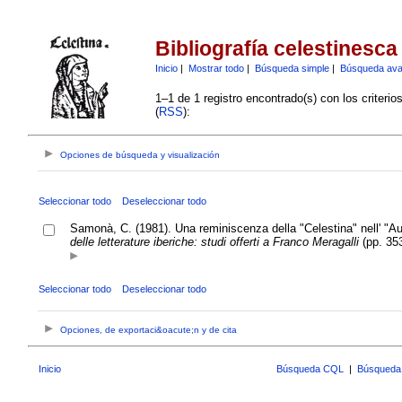
Bibliografía celestinesca
Inicio
|
Mostrar todo
|
Búsqueda simple
|
Búsqueda av
1–1 de 1 registro encontrado(s) con los criteri
(
RSS
):
Opciones de búsqueda y visualización
Seleccionar todo
Deseleccionar todo
Samonà, C. (1981). Una reminiscenza della "Celestina" nell' "Au
delle letterature iberiche: studi offerti a Franco Meragalli
(pp. 35
Seleccionar todo
Deseleccionar todo
Opciones, de exportaci&oacute;n y de cita
Inicio
Búsqueda CQL
|
Búsqueda