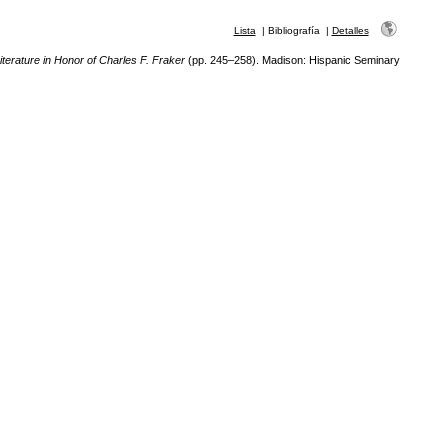
Lista
|
Bibliografía
|
Detalles
terature in Honor of Charles F. Fraker
(pp. 245–258). Madison: Hispanic Seminary