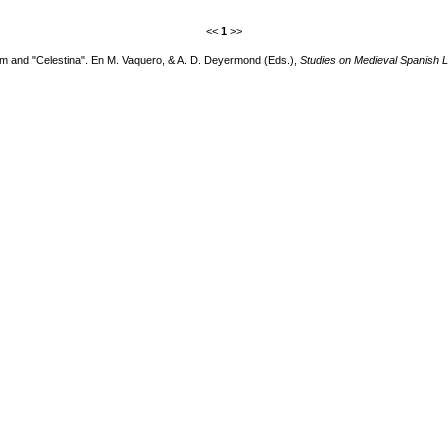
<<
1
>>
sm and "Celestina". En M. Vaquero, & A. D. Deyermond (Eds.),
Studies on Medieval Spanish Li