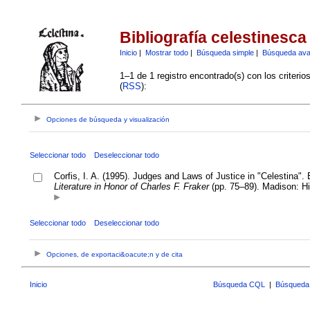
Bibliografía celestinesca
Inicio
|
Mostrar todo
|
Búsqueda simple
|
Búsqueda av
1–1 de 1 registro encontrado(s) con los criteri
(
RSS
):
Opciones de búsqueda y visualización
Seleccionar todo
Deseleccionar todo
Corfis, I. A. (1995). Judges and Laws of Justice in "Celestina
Literature in Honor of Charles F. Fraker
(pp. 75–89). Madison: Hi
Seleccionar todo
Deseleccionar todo
Opciones, de exportaci&oacute;n y de cita
Inicio
Búsqueda CQL
|
Búsqueda