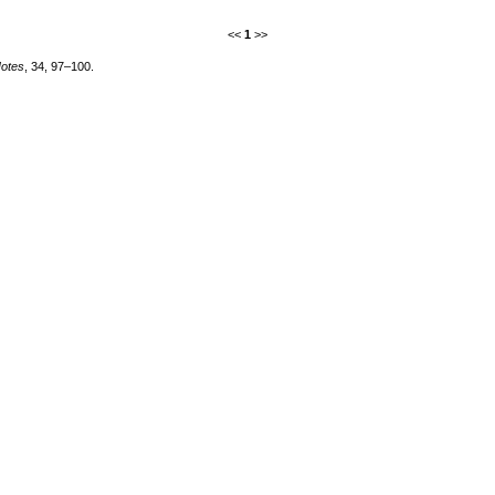
<<
1
>>
otes
, 34, 97–100.