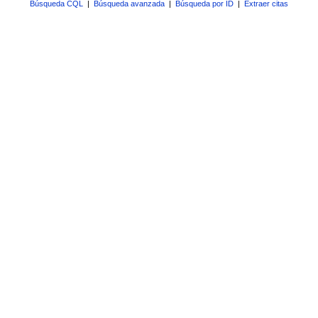
Búsqueda CQL
|
Búsqueda avanzada
|
Búsqueda por ID
|
Extraer citas