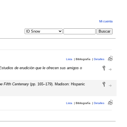
Mi cuenta
Lista
|
Bibliografía
|
Detalles
tudios de erudición que le ofrecen sus amigos o
e Fifth Centenary
(pp. 165–179). Madison: Hispanic
Lista
|
Bibliografía
|
Detalles