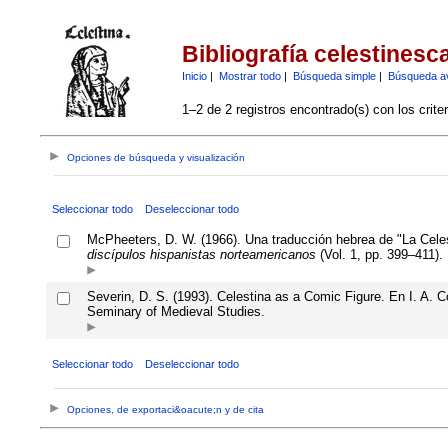
Bibliografía celestinesc
Inicio
|
Mostrar todo
|
Búsqueda simple
|
Búsqueda a
1–2 de 2 registros encontrado(s) con los crite
Opciones de búsqueda y visualización
Seleccionar todo
Deseleccionar todo
McPheeters, D. W. (1966). Una traducción hebrea de "La Celest
discípulos hispanistas norteamericanos
(Vol. 1, pp. 399–411). 
Severin, D. S. (1993). Celestina as a Comic Figure. En I. A. C
Seminary of Medieval Studies.
Seleccionar todo
Deseleccionar todo
Opciones, de exportaci&oacute;n y de cita