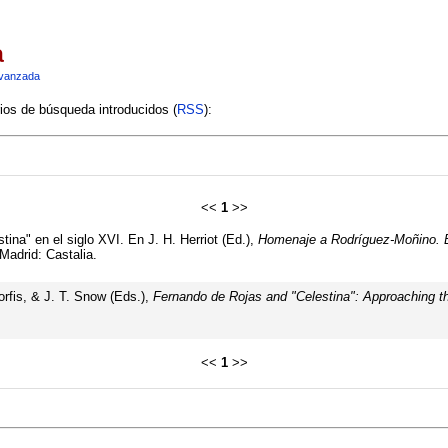
a
vanzada
rios de búsqueda introducidos (
RSS
):
<<
1
>>
ina" en el siglo XVI. En J. H. Herriot (Ed.),
Homenaje a Rodríguez-Moñino. Es
Madrid: Castalia.
orfis, & J. T. Snow (Eds.),
Fernando de Rojas and "Celestina": Approaching th
<<
1
>>