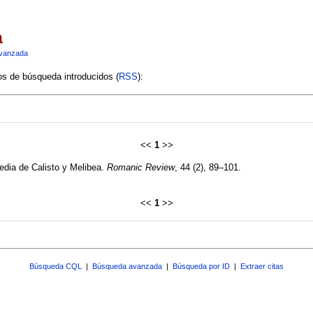
a
vanzada
ios de búsqueda introducidos (
RSS
):
<<
1
>>
edia de Calisto y Melibea.
Romanic Review
, 44 (2), 89–101.
<<
1
>>
Búsqueda CQL
|
Búsqueda avanzada
|
Búsqueda por ID
|
Extraer citas