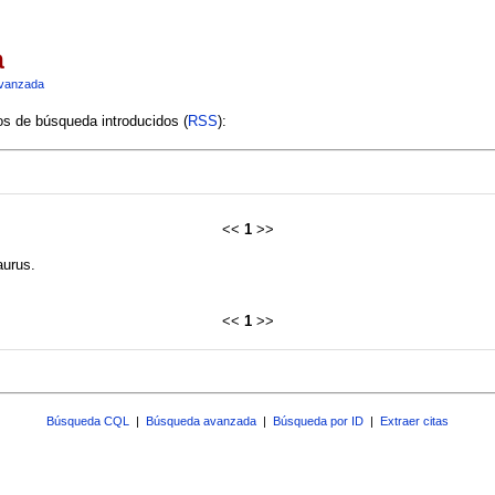
a
vanzada
ios de búsqueda introducidos (
RSS
):
<<
1
>>
aurus.
<<
1
>>
Búsqueda CQL
|
Búsqueda avanzada
|
Búsqueda por ID
|
Extraer citas