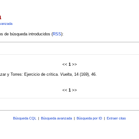
a
vanzada
ios de búsqueda introducidos (
RSS
):
<<
1
>>
ar y Torres: Ejercicio de crítica.
Vuelta
, 14 (169), 46.
<<
1
>>
Búsqueda CQL
|
Búsqueda avanzada
|
Búsqueda por ID
|
Extraer citas