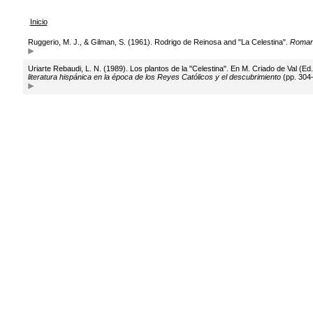
Inicio
Ruggerio, M. J., & Gilman, S. (1961). Rodrigo de Reinosa and "La Celestina".
Roman
Uriarte Rebaudi, L. N. (1989). Los plantos de la "Celestina". En M. Criado de Val (Ed.
literatura hispánica en la época de los Reyes Católicos y el descubrimiento
(pp. 304