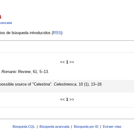
a
vanzada
rios de búsqueda introducidos (
RSS
):
<<
1
>>
.
Romanic Review
, 61, 5–13.
 possible source of "Celestina".
Celestinesca
, 10 (1), 13–18.
<<
1
>>
Búsqueda CQL
|
Búsqueda avanzada
|
Búsqueda por ID
|
Extraer citas