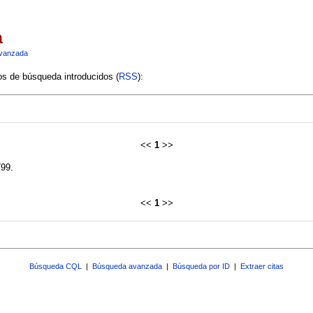
a
vanzada
ios de búsqueda introducidos (
RSS
):
<<
1
>>
799.
<<
1
>>
Búsqueda CQL
|
Búsqueda avanzada
|
Búsqueda por ID
|
Extraer citas