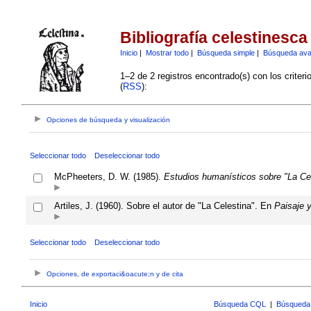
Bibliografía celestinesca
Inicio
|
Mostrar todo
|
Búsqueda simple
|
Búsqueda av
1–2 de 2 registros encontrado(s) con los criter
(
RSS
):
Opciones de búsqueda y visualización
Seleccionar todo
Deseleccionar todo
McPheeters, D. W. (1985).
Estudios humanísticos sobre "La Cel
Artiles, J. (1960). Sobre el autor de "La Celestina". En
Paisaje 
Seleccionar todo
Deseleccionar todo
Opciones, de exportaci&oacute;n y de cita
Inicio
Búsqueda CQL
|
Búsqueda