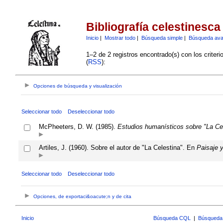
Bibliografía celestinesca
Inicio
|
Mostrar todo
|
Búsqueda simple
|
Búsqueda av
1–2 de 2 registros encontrado(s) con los criter
(
RSS
):
Opciones de búsqueda y visualización
Seleccionar todo
Deseleccionar todo
McPheeters, D. W. (1985).
Estudios humanísticos sobre "La Cel
Artiles, J. (1960). Sobre el autor de "La Celestina". En
Paisaje 
Seleccionar todo
Deseleccionar todo
Opciones, de exportaci&oacute;n y de cita
Inicio
Búsqueda CQL
|
Búsqueda