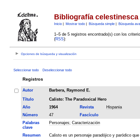
Bibliografía celestinesca
Inicio
|
Mostrar todo
|
Búsqueda simple
|
Búsqueda av
1–5 de 5 registros encontrado(s) con los criter
(
RSS
):
Opciones de búsqueda y visualización
Seleccionar todo
Deseleccionar todo
Registros
Autor
Barbera, Raymond E.
Título
Calisto: The Paradoxical Hero
Año
1964
Revista
Hispania
Número
47
Fascículo
Palabras
Personajes
;
Caracterización
clave
Resumen
Calisto es un personaje paradójico y paródico que 