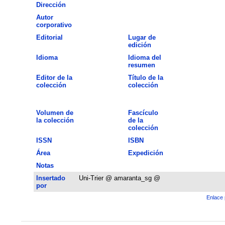
Dirección
Autor
corporativo
Editorial
Lugar de
edición
Idioma
Idioma del
resumen
Editor de la
Título de la
colección
colección
Volumen de
Fascículo
la colección
de la
colección
ISSN
ISBN
Área
Expedición
Notas
Insertado
Uni-Trier @ amaranta_sg @
por
Enlace 