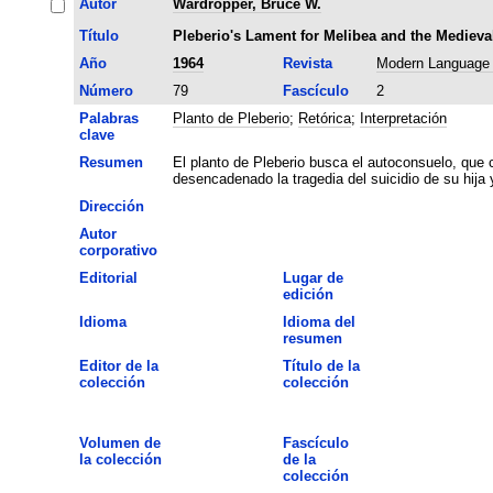
Autor
Wardropper, Bruce W.
Título
Pleberio's Lament for Melibea and the Medieval
Año
1964
Revista
Modern Language
Número
79
Fascículo
2
Palabras
Planto de Pleberio
;
Retórica
;
Interpretación
clave
Resumen
El planto de Pleberio busca el autoconsuelo, que
desencadenado la tragedia del suicidio de su hija y 
Dirección
Autor
corporativo
Editorial
Lugar de
edición
Idioma
Idioma del
resumen
Editor de la
Título de la
colección
colección
Volumen de
Fascículo
la colección
de la
colección