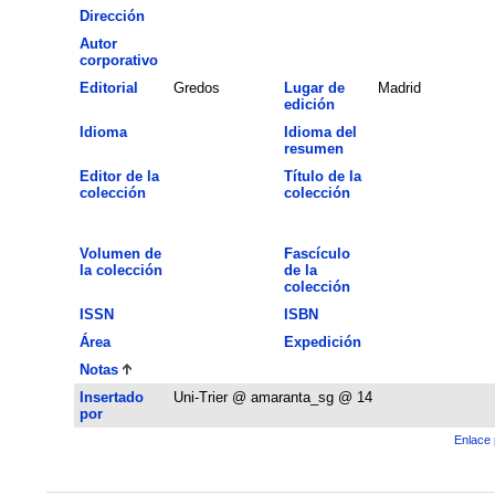
Dirección
Autor
corporativo
Editorial
Gredos
Lugar de
Madrid
edición
Idioma
Idioma del
resumen
Editor de la
Título de la
colección
colección
Volumen de
Fascículo
la colección
de la
colección
ISSN
ISBN
Área
Expedición
Notas
Insertado
Uni-Trier @ amaranta_sg @ 14
por
Enlace 