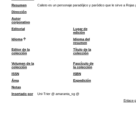
Resumen
Calisto es un personaje paradójico y paródico que le sirve a Rojas
Dirección
Autor
corporativo
Editorial
Lugar de
edición
Idioma
Idioma del
resumen
Editor de la
Título de la
colección
colección
Volumen de la
Fascículo de
colección
la colección
ISSN
ISBN
Área
Expedición
Notas
Insertado por
Uni-Trier @ amaranta_sg @
Enlace p