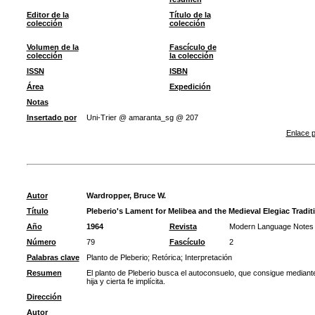
Editor de la
Título de la
colección
colección
Volumen de la
Fascículo de
colección
la colección
ISSN
ISBN
Área
Expedición
Notas
Insertado por
Uni-Trier @ amaranta_sg @ 207
Enlace p
Autor
Wardropper, Bruce W.
Título
Pleberio's Lament for Melibea and the Medieval Elegiac Tradit
Año
1964
Revista
Modern Language Notes
Número
79
Fascículo
2
Palabras clave
Planto de Pleberio
;
Retórica
;
Interpretación
Resumen
El planto de Pleberio busca el autoconsuelo, que consigue mediant
hija y cierta fe implícita.
Dirección
Autor