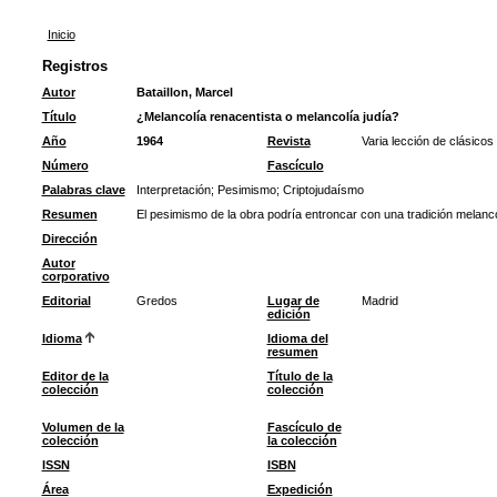
Inicio
Registros
Autor
Bataillon, Marcel
Título
¿Melancolía renacentista o melancolía judía?
Año
1964
Revista
Varia lección de clásico
Número
Fascículo
Palabras clave
Interpretación
;
Pesimismo
;
Criptojudaísmo
Resumen
El pesimismo de la obra podría entroncar con una tradición melancó
Dirección
Autor
corporativo
Editorial
Gredos
Lugar de
Madrid
edición
Idioma
Idioma del
resumen
Editor de la
Título de la
colección
colección
Volumen de la
Fascículo de
colección
la colección
ISSN
ISBN
Área
Expedición