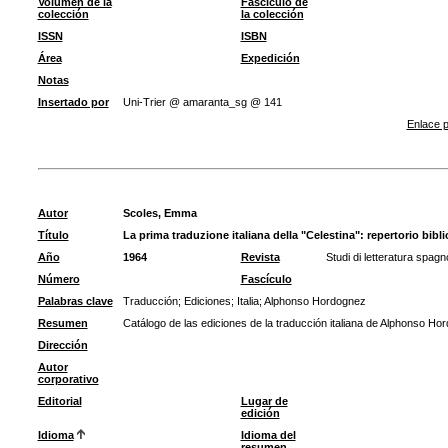
Volumen de la
Fascículo de
colección
la colección
ISSN
ISBN
Área
Expedición
Notas
Insertado por
Uni-Trier @ amaranta_sg @ 141
Enlace p
Autor
Scoles, Emma
Título
La prima traduzione italiana della "Celestina": repertorio bibli
Año
1964
Revista
Studi di letteratura spagn
Número
Fascículo
Palabras clave
Traducción
;
Ediciones
;
Italia
;
Alphonso Hordognez
Resumen
Catálogo de las ediciones de la traducción italiana de Alphonso Ho
Dirección
Autor
corporativo
Editorial
Lugar de
edición
Idioma
Idioma del
resumen