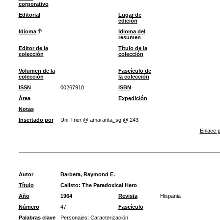
corporativo
Editorial
Lugar de
edición
Idioma
Idioma del
resumen
Editor de la
Título de la
colección
colección
Volumen de la
Fascículo de
colección
la colección
ISSN
00267910
ISBN
Área
Expedición
Notas
Insertado por
Uni-Trier @ amaranta_sg @ 243
Enlace p
Autor
Barbera, Raymond E.
Título
Calisto: The Paradoxical Hero
Año
1964
Revista
Hispania
Número
47
Fascículo
Palabras clave
Personajes
;
Caracterización