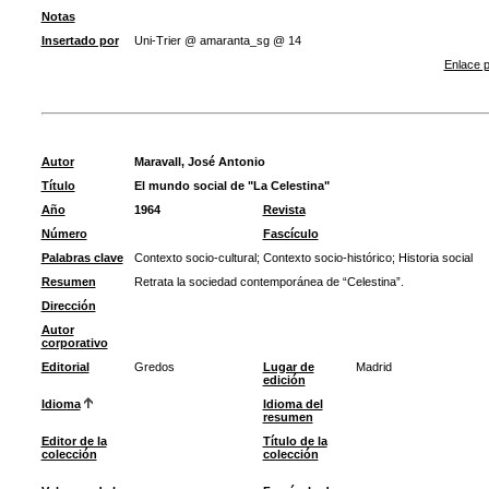
Notas
Insertado por
Uni-Trier @ amaranta_sg @ 14
Enlace p
Autor
Maravall, José Antonio
Título
El mundo social de "La Celestina"
Año
1964
Revista
Número
Fascículo
Palabras clave
Contexto socio-cultural
;
Contexto socio-histórico
;
Historia social
Resumen
Retrata la sociedad contemporánea de “Celestina”.
Dirección
Autor
corporativo
Editorial
Gredos
Lugar de
Madrid
edición
Idioma
Idioma del
resumen
Editor de la
Título de la
colección
colección