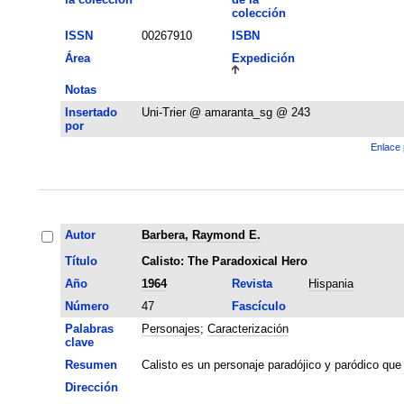
colección
ISSN
00267910
ISBN
Área
Expedición
Notas
Insertado
Uni-Trier @ amaranta_sg @ 243
por
Enlace 
Autor
Barbera, Raymond E.
Título
Calisto: The Paradoxical Hero
Año
1964
Revista
Hispania
Número
47
Fascículo
Palabras
Personajes
;
Caracterización
clave
Resumen
Calisto es un personaje paradójico y paródico que 
Dirección