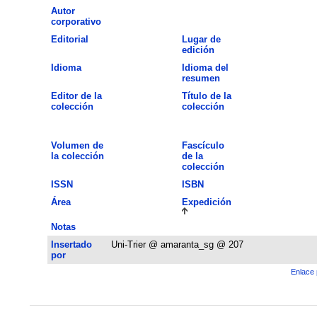
Autor
corporativo
Editorial
Lugar de
edición
Idioma
Idioma del
resumen
Editor de la
Título de la
colección
colección
Volumen de
Fascículo
la colección
de la
colección
ISSN
ISBN
Área
Expedición
Notas
Insertado
Uni-Trier @ amaranta_sg @ 207
por
Enlace 