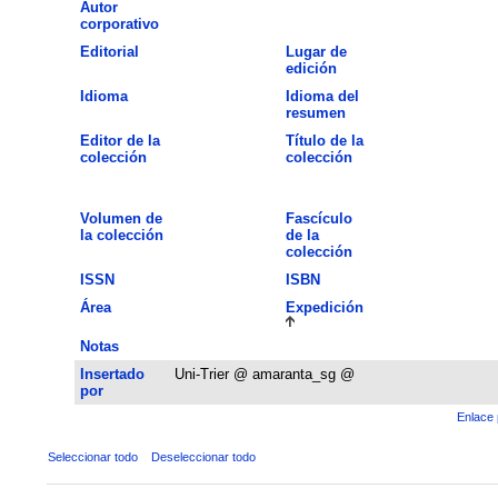
Autor
corporativo
Editorial
Lugar de
edición
Idioma
Idioma del
resumen
Editor de la
Título de la
colección
colección
Volumen de
Fascículo
la colección
de la
colección
ISSN
ISBN
Área
Expedición
Notas
Insertado
Uni-Trier @ amaranta_sg @
por
Enlace 
Seleccionar todo
Deseleccionar todo