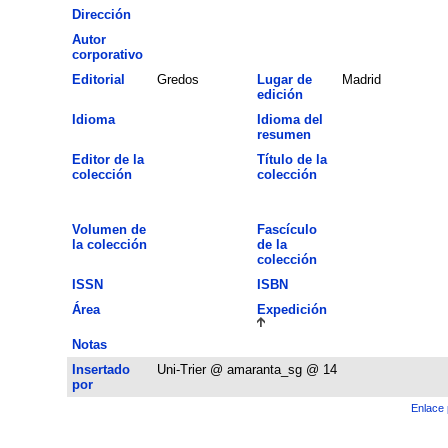
Dirección
Autor
corporativo
Editorial
Gredos
Lugar de
Madrid
edición
Idioma
Idioma del
resumen
Editor de la
Título de la
colección
colección
Volumen de
Fascículo
la colección
de la
colección
ISSN
ISBN
Área
Expedición
Notas
Insertado
Uni-Trier @ amaranta_sg @ 14
por
Enlace 