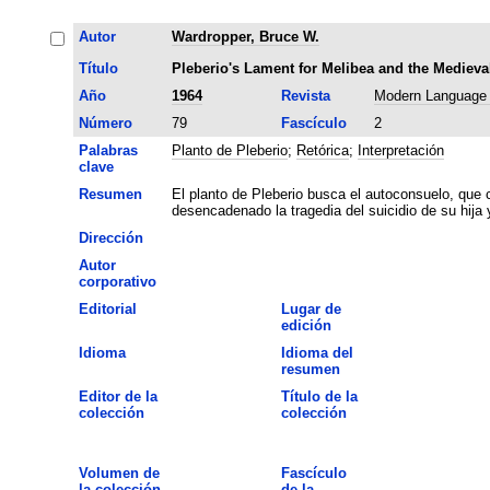
Autor
Wardropper, Bruce W.
Título
Pleberio's Lament for Melibea and the Medieval
Año
1964
Revista
Modern Language
Número
79
Fascículo
2
Palabras
Planto de Pleberio
;
Retórica
;
Interpretación
clave
Resumen
El planto de Pleberio busca el autoconsuelo, que
desencadenado la tragedia del suicidio de su hija y 
Dirección
Autor
corporativo
Editorial
Lugar de
edición
Idioma
Idioma del
resumen
Editor de la
Título de la
colección
colección
Volumen de
Fascículo
la colección
de la