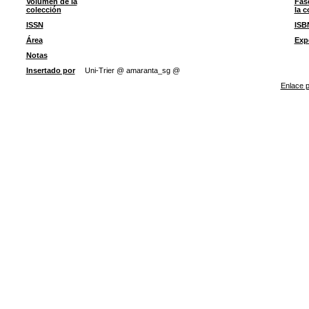
Volumen de la
Fas
colección
la c
ISSN
ISB
Área
Exp
Notas
Insertado por
Uni-Trier @ amaranta_sg @
Enlace p