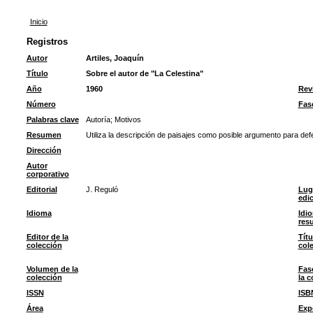
Inicio
Registros
Autor
Artiles, Joaquín
Título
Sobre el autor de "La Celestina"
Año
1960
Rev
Número
Fas
Palabras clave
Autoría
;
Motivos
Resumen
Utiliza la descripción de paisajes como posible argumento para defen
Dirección
Autor
corporativo
Editorial
J. Reguló
Lug
edi
Idioma
Idi
res
Editor de la
Títu
colección
col
Volumen de la
Fas
colección
la c
ISSN
ISB
Área
Exp