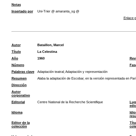
Notas
Insertado por
Uni-Trier @ amaranta_sg @
Enlace p
Autor
Bataillon, Marcel
Título
La Celestina
Año
1960
Rev
Número
Fas
Palabras clave
Adaptación teatral
;
Adaptación y representación
Resumen
Alaba la adaptación de Escobar, en la versión representada en Par
Dirección
Autor
corporativo
Editorial
Centre National de la Recherche Scientifique
Lug
edi
Idioma
Idi
res
Editor de la
Títu
colección
col