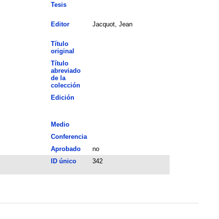
Tesis
Editor
Jacquot, Jean
Título
original
Título
abreviado
de la
colección
Edición
Medio
Conferencia
Aprobado
no
ID único
342