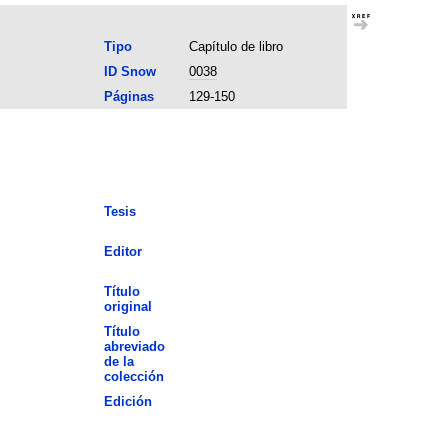
Tipo
Capítulo de libro
ID Snow
0038
Páginas
129-150
Tesis
Editor
Título
original
Título
abreviado
de la
colección
Edición