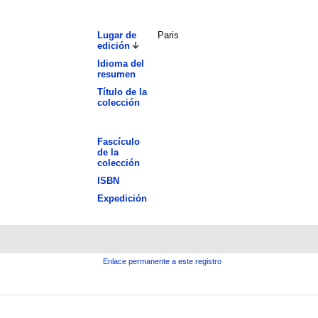
Lugar de
Paris
edición
Idioma del
resumen
Título de la
colección
Fascículo
de la
colección
ISBN
Expedición
Enlace permanente a este registro