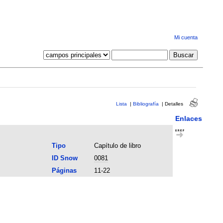
Mi cuenta
Lista
|
Bibliografía
|
Detalles
Enlaces
Tipo
Capítulo de libro
ID Snow
0081
Páginas
11-22