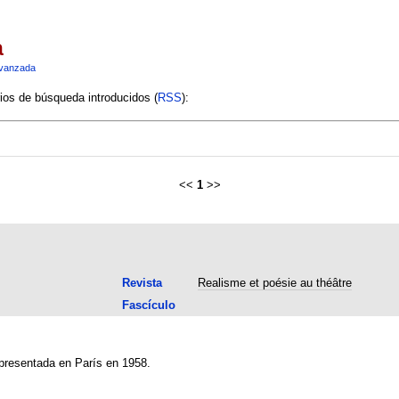
a
vanzada
rios de búsqueda introducidos (
RSS
):
<<
1
>>
Revista
Realisme et poésie au théâtre
Fascículo
epresentada en París en 1958.