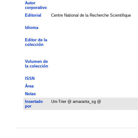
Autor
corporativo
Editorial
Centre National de la Recherche Scientifique
Idioma
Editor de la
colección
Volumen de
la colección
ISSN
Área
Notas
Insertado
Uni-Trier @ amaranta_sg @
por