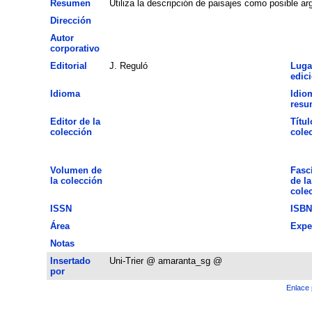
Resumen
Utiliza la descripción de paisajes como posible arg
Dirección
Autor
corporativo
Editorial
J. Reguló
Luga
edic
Idioma
Idio
resu
Editor de la
Títul
colección
cole
Volumen de
Fasc
la colección
de la
cole
ISSN
ISBN
Área
Expe
Notas
Insertado
Uni-Trier @ amaranta_sg @
por
Enlace 