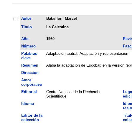
Autor
Bataillon, Marcel
Título
La Celestina
Año
1960
Revi
Número
Fasc
Palabras
Adaptación teatral
;
Adaptación y representación
clave
Resumen
Alaba la adaptación de Escobar, en la versión rep
Dirección
Autor
corporativo
Editorial
Centre National de la Recherche
Luga
Scientifique
edic
Idioma
Idio
resu
Editor de la
Títul
colección
cole