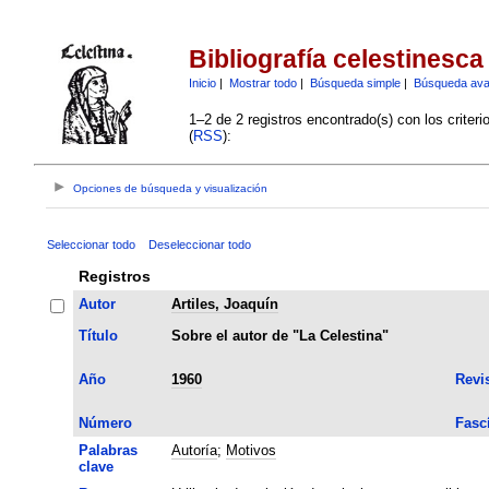
Bibliografía celestinesca
Inicio
|
Mostrar todo
|
Búsqueda simple
|
Búsqueda av
1–2 de 2 registros encontrado(s) con los criter
(
RSS
):
Opciones de búsqueda y visualización
Seleccionar todo
Deseleccionar todo
Registros
Autor
Artiles, Joaquín
Título
Sobre el autor de "La Celestina"
Año
1960
Revi
Número
Fasc
Palabras
Autoría
;
Motivos
clave